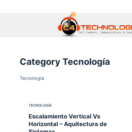
S
k
i
p
t
o
c
o
Category
Tecnología
n
t
e
Tecnología
n
t
TECNOLOGÍA
Escalamiento Vertical Vs
Horizontal – Aquitectura de
Sistemas