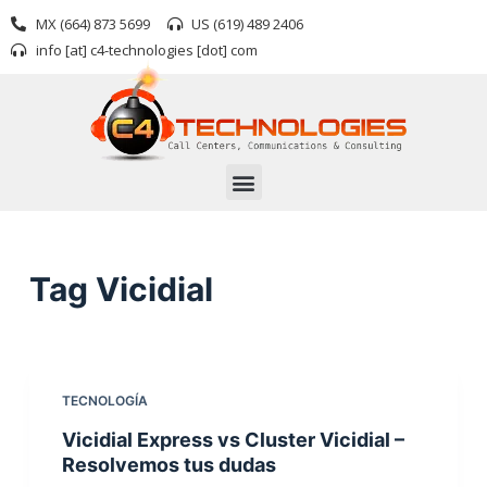
S
MX (664) 873 5699
US (619) 489 2406
k
info [at] c4-technologies [dot] com
i
p
t
o
c
o
n
t
Tag
Vicidial
e
n
t
TECNOLOGÍA
Vicidial Express vs Cluster Vicidial –
Resolvemos tus dudas