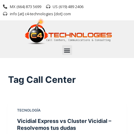
S
MX (664) 873 5699
US (619) 489 2406
k
info [at] c4-technologies [dot] com
i
p
t
o
c
o
n
t
Tag
Call Center
e
n
t
TECNOLOGÍA
Vicidial Express vs Cluster Vicidial –
Resolvemos tus dudas