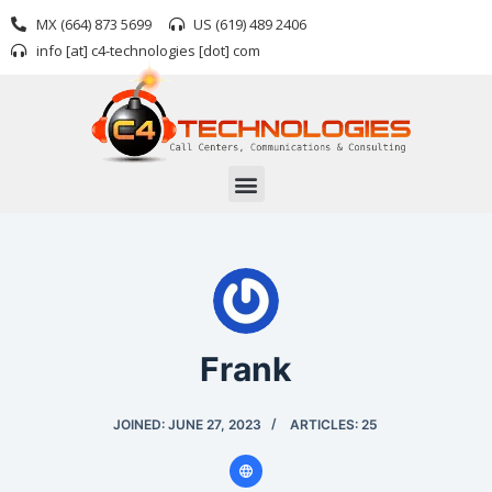
S
MX (664) 873 5699
US (619) 489 2406
k
info [at] c4-technologies [dot] com
i
p
t
o
c
o
n
t
e
n
t
Frank
JOINED: JUNE 27, 2023
ARTICLES: 25